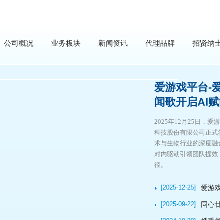
公司概况
业务板块
新闻资讯
代理品牌
招贤纳
爱游戏平台-
闻歌开启AI
2025年12月25日，
科技股份有限公司正式
术与生物行业的深度融合
对内驱动引领团队提效
径。
[2025-12-25]
[2025-09-22]
同心