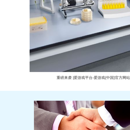
重磅来袭 |爱游戏平台-爱游戏(中国)官方网