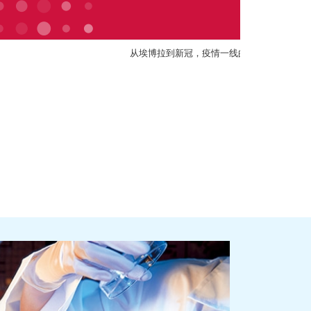
从埃博拉到新冠，疫情一线的Guava流式细胞