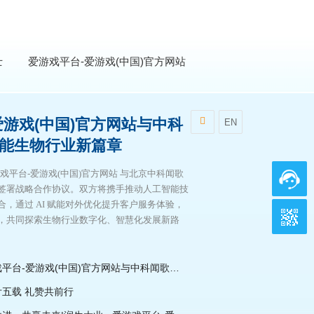
士
爱游戏平台-爱游戏(中国)官方网站
爱游戏(中国)官方网站与中科
EN
赋能生物行业新篇章
爱游戏平台-爱游戏(中国)官方网站 与北京中科闻歌
签署战略合作协议。双方将携手推动人工智能技
，通过 AI 赋能对外优化提升客户服务体验，
，共同探索生物行业数字化、智慧化发展新路
爱游戏平台-爱游戏(中国)官方网站与中科闻歌开启AI赋能生物行业新篇章
廿五载 礼赞共前行