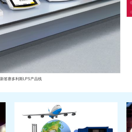
站新签赛多利斯LPS产品线