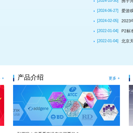
[2024-10-30]
[2024-06-27]
[2024-02-05]
[2022-01-04]
P2
[2022-01-04]
北京
产品介绍
 +
更多 +